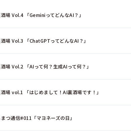
裏酒場 Vol.4 「GeminiってどんなAI？」
裏酒場 Vol.3 「ChatGPTってどんなAI？」
裏酒場 Vol.2 「AIって何？生成AIって何？」
裏酒場 vol.1 「はじめまして！AI裏酒場です！」
じまつ通信#011「マヨネーズの日」